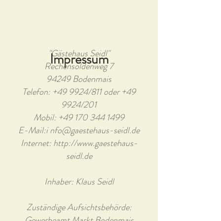
BUCHEN
"Gästehaus Seidl"
Impressum
Rechensöldenweg 7
94249 Bodenmais
Telefon: +49 9924/811 oder +49
9924/201
Mobil: +49 170 344 1499
E-Mail:i nfo@gaestehaus-seidl.de
Internet: http://www.gaestehaus-
seidl.de
Inhaber: Klaus Seidl
Zuständige Aufsichtsbehörde:
Gewerbeamt Markt Bodenmais