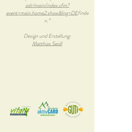
odr/main/index.cfm?
event=main.home2.show&lng=DE
finde
n.”
Design und Erstellung:
Matthias Seidl